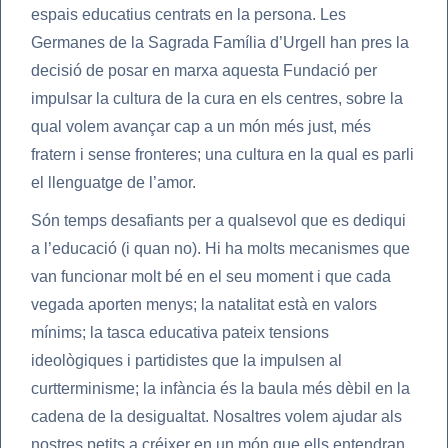
espais educatius centrats en la persona. Les
Germanes de la Sagrada Família d’Urgell han pres la
decisió de posar en marxa aquesta Fundació per
impulsar la cultura de la cura en els centres, sobre la
qual volem avançar cap a un món més just, més
fratern i sense fronteres; una cultura en la qual es parli
el llenguatge de l’amor.
Són temps desafiants per a qualsevol que es dediqui
a l’educació (i quan no). Hi ha molts mecanismes que
van funcionar molt bé en el seu moment i que cada
vegada aporten menys; la natalitat està en valors
mínims; la tasca educativa pateix tensions
ideològiques i partidistes que la impulsen al
curtterminisme; la infància és la baula més dèbil en la
cadena de la desigualtat. Nosaltres volem ajudar als
nostres petits a créixer en un món que ells entendran