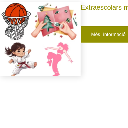
Extraescolars m
Més informació