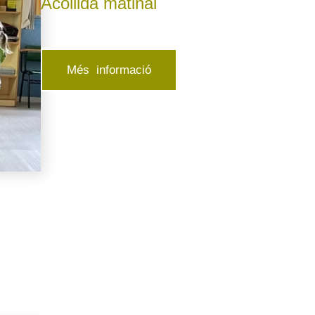
Acollida matinal
Més informació