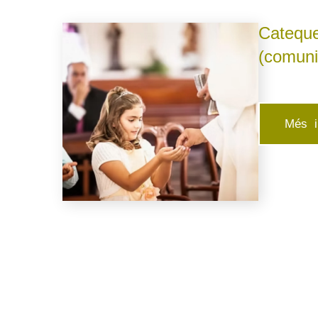
Cateque
(comuni
Més i