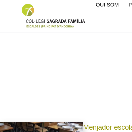
QUI SOM
El
Menjador escol