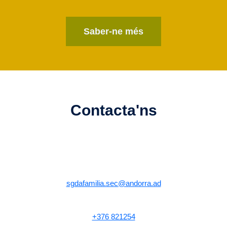
Saber-ne més
Contacta'ns
sgdafamilia.sec@andorra.ad
+376 821254