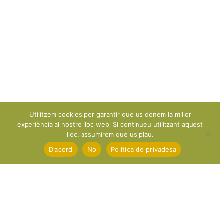
Utilitzem cookies per garantir que us donem la millor
experiència al nostre lloc web. Si continueu utilitzant aquest
lloc, assumirem que us plau.
D'acord
No
Política de privadesa
© 2025 COL·LEGI SAGRADA FAMILIA
D'ESCALDES.